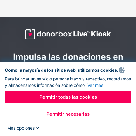
Impulsa las donaciones en
todas partes: combina la
Como la mayoría de los sitios web, utilizamos cookies.
recaudación de fondos en
Para brindar un servicio personalizado y receptivo, recordamos
y almacenamos información sobre cómo
Ver más
línea y en el sitio con
Donorbox Live Kiosk.
Permitir todas las cookies
Permitir necesarias
Convierte tu tableta en un quiosco de donaciones y
recolecta donaciones sin efectivo durante eventos, en
Mas opciones
tu iglesia y mientras te desplazas.