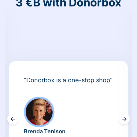
3 €B with Donorbox
“Donorbox is a one-stop shop”
←
→
Brenda Tenison