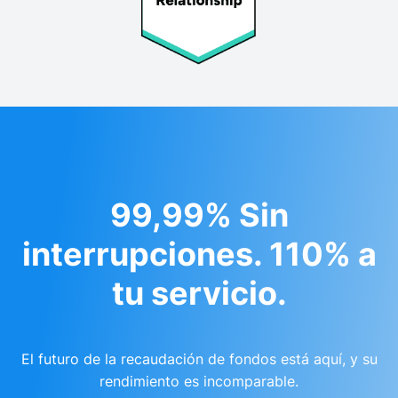
99,99% Sin
interrupciones. 110% a
tu servicio.
El futuro de la recaudación de fondos está aquí, y su
rendimiento es incomparable.