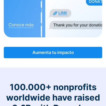
Conoce más
Aumenta tu impacto
100.000+ nonprofits
worldwide have raised