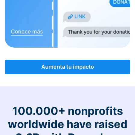
Conoce más
Aumenta tu impacto
100.000+ nonprofits
worldwide have raised