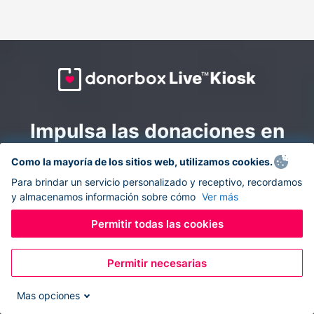
Impulsa las donaciones en
todas partes: combina la
Como la mayoría de los sitios web, utilizamos cookies.
recaudación de fondos en
Para brindar un servicio personalizado y receptivo, recordamos
y almacenamos información sobre cómo
Ver más
línea y en el sitio con
Donorbox Live Kiosk.
Permitir todas las cookies
Permitir necesarias
Convierte tu tableta en un quiosco de donaciones y
recolecta donaciones sin efectivo durante eventos, en
Mas opciones
tu iglesia y mientras te desplazas.