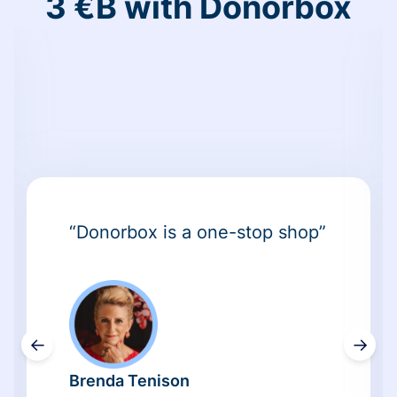
3 €B with Donorbox
“Donorbox is a one-stop shop”
←
→
Brenda Tenison