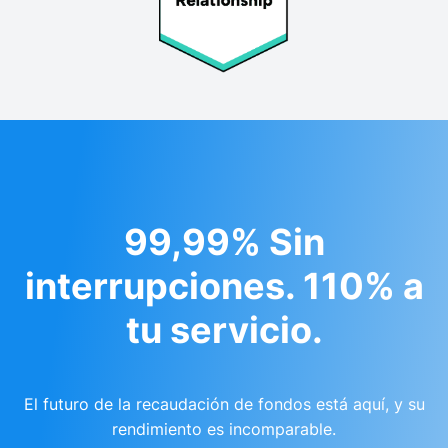
99,99% Sin
interrupciones. 110% a
tu servicio.
El futuro de la recaudación de fondos está aquí, y su
rendimiento es incomparable.