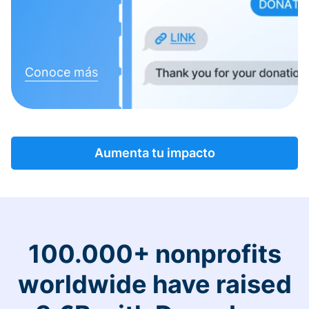
Conoce más
Aumenta tu impacto
100.000+ nonprofits
worldwide have raised