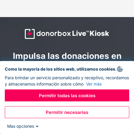
Impulsa las donaciones en
todas partes: combina la
Como la mayoría de los sitios web, utilizamos cookies.
recaudación de fondos en
Para brindar un servicio personalizado y receptivo, recordamos
y almacenamos información sobre cómo
Ver más
línea y en el sitio con
Donorbox Live Kiosk.
Permitir todas las cookies
Permitir necesarias
Convierte tu tableta en un quiosco de donaciones y
recolecta donaciones sin efectivo durante eventos, en
Mas opciones
tu iglesia y mientras te desplazas.