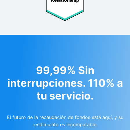
99,99% Sin
interrupciones. 110% a
tu servicio.
El futuro de la recaudación de fondos está aquí, y su
rendimiento es incomparable.