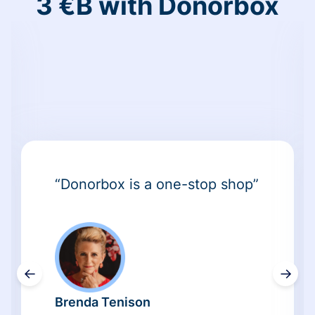
3 €B with Donorbox
“Donorbox is a one-stop shop”
←
→
Brenda Tenison