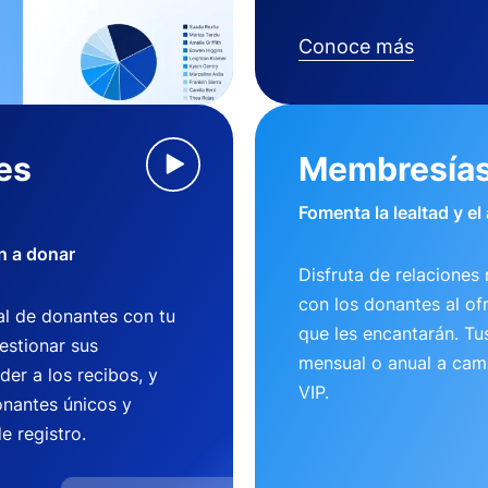
Conoce más
es
Membresía
Fomenta la lealtad y el
n a donar
Disfruta de relaciones 
con los donantes al of
l de donantes con tu
que les encantarán. T
estionar sus
mensual o anual a camb
der a los recibos, y
VIP.
nantes únicos y
e registro.