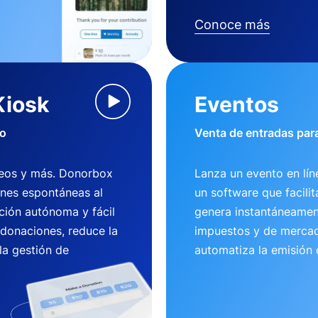
Conoce más
Kiosk
Eventos
io
Venta de entradas para
useos y más. Donorbox
Lanza un evento en lí
ones espontáneas al
un software que facili
ción autónoma y fácil
genera instantáneamen
 donaciones, reduce la
impuestos y de mercad
la gestión de
automatiza la emisión