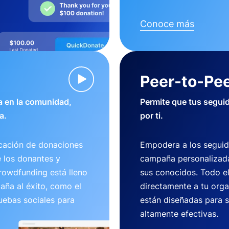
Conoce más
Peer-to-Pee
 en la comunidad,
Permite que tus segui
a.
por ti.
cación de donaciones
Empodera a los seguid
e los donantes y
campaña personalizada
crowdfunding está lleno
sus conocidos. Todo e
aña al éxito, como el
directamente a tu org
uebas sociales para
están diseñadas para se
altamente efectivas.