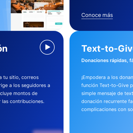
Conoce más
ón
Text-to-Gi
Donaciones rápidas, fá
tu sitio, correos
¡Empodera a los donan
rige a los seguidores a
función Text-to-Give 
ncluye montos de
simple mensaje de tex
 las contribuciones.
donación recurrente fac
complicaciones con so