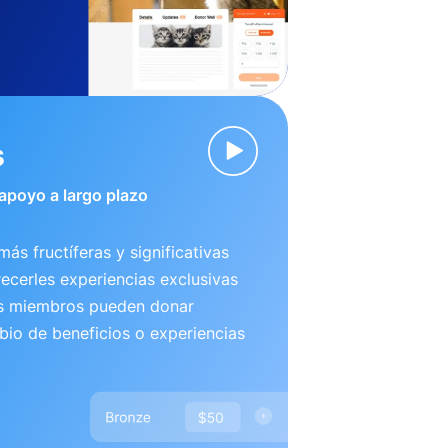
s
 apoyo a largo plazo
más fructíferas y significativas
recerles experiencias exclusivas
us miembros pueden donar
io de beneficios o experiencias