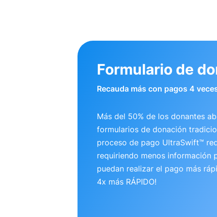
Formulario de d
Recauda más con pagos 4 veces
Más del 50% de los donantes a
formularios de donación tradicio
proceso de pago UltraSwift™ re
requiriendo menos información p
puedan realizar el pago más ráp
4x más RÁPIDO!