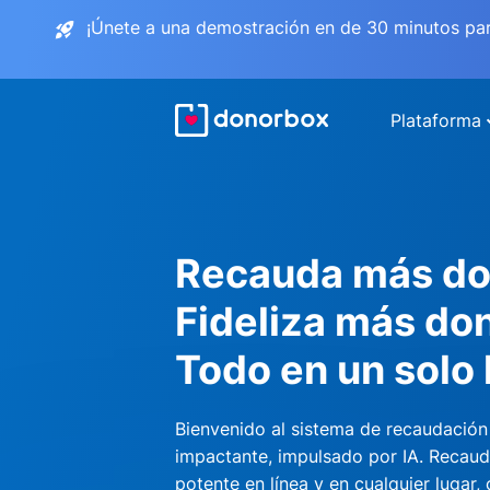
¡Únete a una demostración en de 30 minutos pa
Plataforma
Recauda más do
Fideliza más do
Todo en un solo 
Bienvenido al sistema de recaudación
impactante, impulsado por IA. Recau
potente en línea y en cualquier lugar,