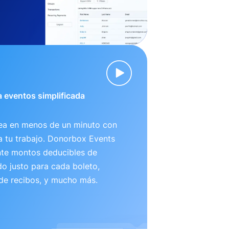
 eventos simplificada
nea en menos de un minuto con
ta tu trabajo. Donorbox Events
te montos deducibles de
o justo para cada boleto,
 de recibos, y mucho más.