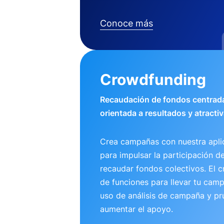
Conoce más
Crowdfunding
Recaudación de fondos centrada
orientada a resultados y atractiv
Crea campañas con nuestra apli
para impulsar la participación d
recaudar fondos colectivos. El 
de funciones para llevar tu camp
uso de análisis de campaña y pr
aumentar el apoyo.