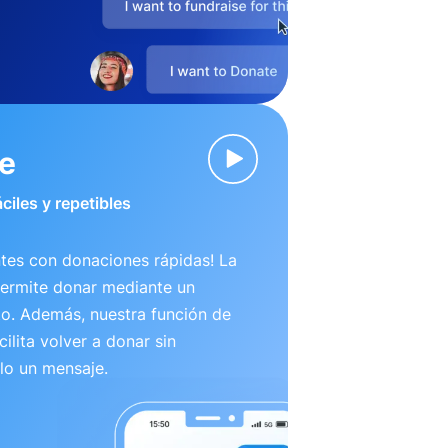
ve
ciles y repetibles
tes con donaciones rápidas! La
permite donar mediante un
to. Además, nuestra función de
ilita volver a donar sin
lo un mensaje.