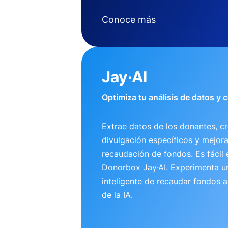
Conoce más
Jay·AI
Optimiza tu análisis de datos y
Extrae datos de los donantes, cr
divulgación específicos y mejora
recaudación de fondos. Es fácil 
Donorbox Jay·AI. Experimenta 
inteligente de recaudar fondos 
de la IA.