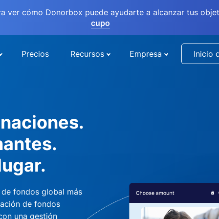
ra ver cómo Donorbox puede ayudarte a alcanzar tus objet
cupo
Precios
Recursos
Empresa
Inicio 
naciones.
nantes.
lugar.
 de fondos global más
dación de fondos
 con una gestión