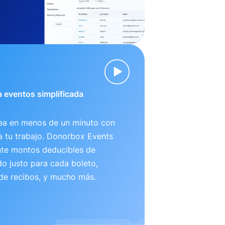
 eventos simplificada
nea en menos de un minuto con
ta tu trabajo. Donorbox Events
te montos deducibles de
o justo para cada boleto,
 de recibos, y mucho más.