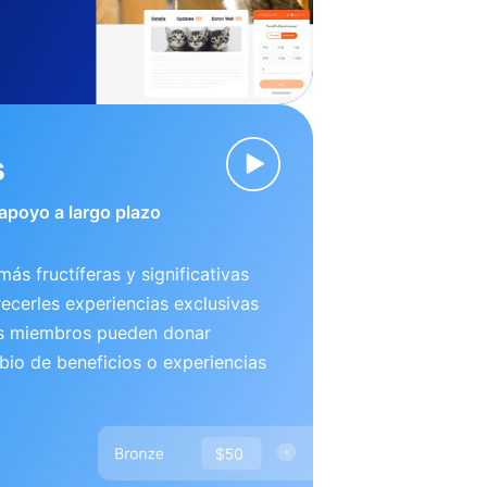
s
 apoyo a largo plazo
más fructíferas y significativas
recerles experiencias exclusivas
us miembros pueden donar
io de beneficios o experiencias