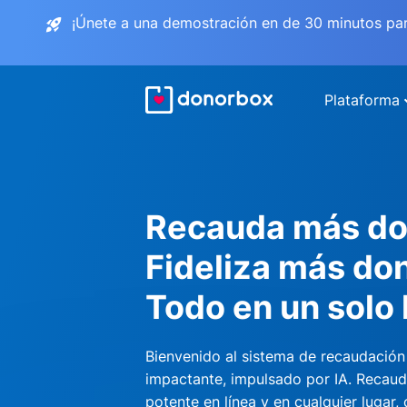
¡Únete a una demostración en de 30 minutos pa
Plataforma
Recauda más do
Fideliza más do
Todo en un solo 
Bienvenido al sistema de recaudación
impactante, impulsado por IA. Recau
potente en línea y en cualquier lugar,