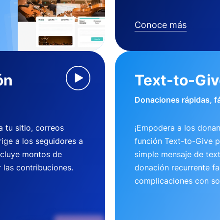
Conoce más
ón
Text-to-Gi
Donaciones rápidas, fá
tu sitio, correos
¡Empodera a los donan
rige a los seguidores a
función Text-to-Give 
ncluye montos de
simple mensaje de tex
 las contribuciones.
donación recurrente fac
complicaciones con so