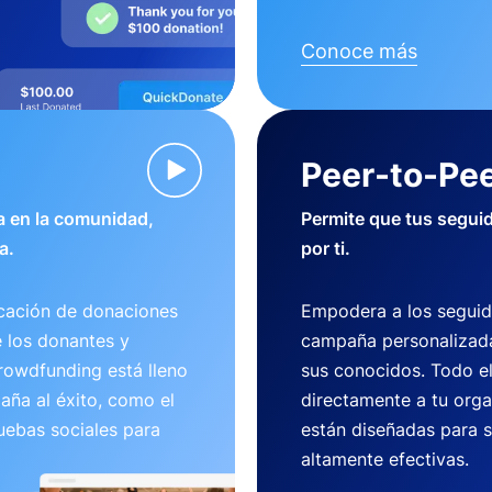
Conoce más
Peer-to-Pee
 en la comunidad,
Permite que tus segui
a.
por ti.
cación de donaciones
Empodera a los seguid
e los donantes y
campaña personalizada
crowdfunding está lleno
sus conocidos. Todo e
aña al éxito, como el
directamente a tu org
uebas sociales para
están diseñadas para se
altamente efectivas.