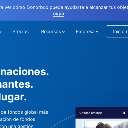
ra ver cómo Donorbox puede ayudarte a alcanzar tus objet
cupo
Precios
Recursos
Empresa
Inicio 
naciones.
nantes.
lugar.
 de fondos global más
dación de fondos
 con una gestión