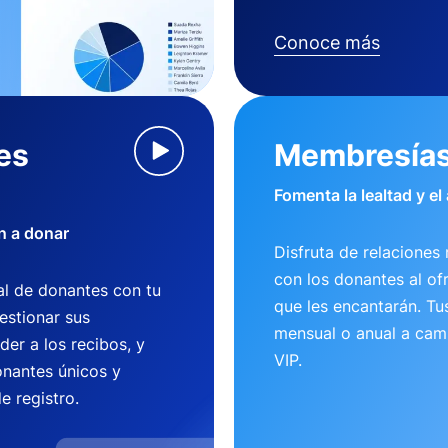
Conoce más
es
Membresía
Fomenta la lealtad y el
n a donar
Disfruta de relaciones 
con los donantes al of
l de donantes con tu
que les encantarán. T
estionar sus
mensual o anual a camb
der a los recibos, y
VIP.
nantes únicos y
e registro.