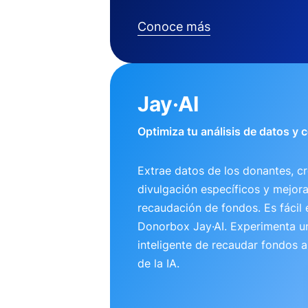
Conoce más
Jay·AI
Optimiza tu análisis de datos y
Extrae datos de los donantes, cr
divulgación específicos y mejora
recaudación de fondos. Es fácil 
Donorbox Jay·AI. Experimenta 
inteligente de recaudar fondos 
de la IA.