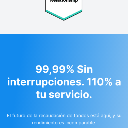
99,99% Sin
interrupciones. 110% a
tu servicio.
El futuro de la recaudación de fondos está aquí, y su
rendimiento es incomparable.