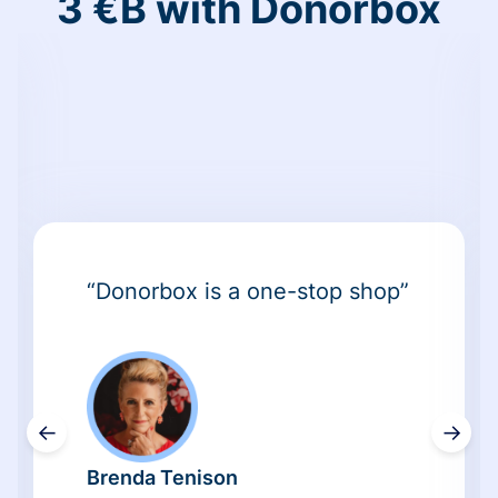
3 €B with Donorbox
“Donorbox is a one-stop shop”
←
→
Brenda Tenison