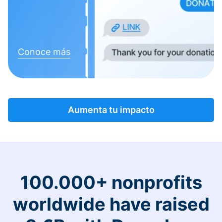
Conoce más
Aumenta tu impacto
100.000+ nonprofits
worldwide have raised