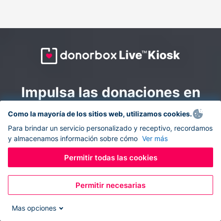
Impulsa las donaciones en
todas partes: combina la
Como la mayoría de los sitios web, utilizamos cookies.
recaudación de fondos en
Para brindar un servicio personalizado y receptivo, recordamos
y almacenamos información sobre cómo
Ver más
línea y en el sitio con
Donorbox Live Kiosk.
Permitir todas las cookies
Permitir necesarias
Convierte tu tableta en un quiosco de donaciones y
recolecta donaciones sin efectivo durante eventos, en
Mas opciones
tu iglesia y mientras te desplazas.