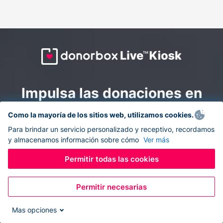
Impulsa las donaciones en
todas partes: combina la
Como la mayoría de los sitios web, utilizamos cookies.
recaudación de fondos en
Para brindar un servicio personalizado y receptivo, recordamos
y almacenamos información sobre cómo
Ver más
línea y en el sitio con
Donorbox Live Kiosk.
Permitir todas las cookies
Permitir necesarias
Convierte tu tableta en un quiosco de donaciones y
recolecta donaciones sin efectivo durante eventos, en
Mas opciones
tu iglesia y mientras te desplazas.