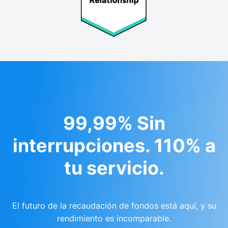
99,99% Sin
interrupciones. 110% a
tu servicio.
El futuro de la recaudación de fondos está aquí, y su
rendimiento es incomparable.