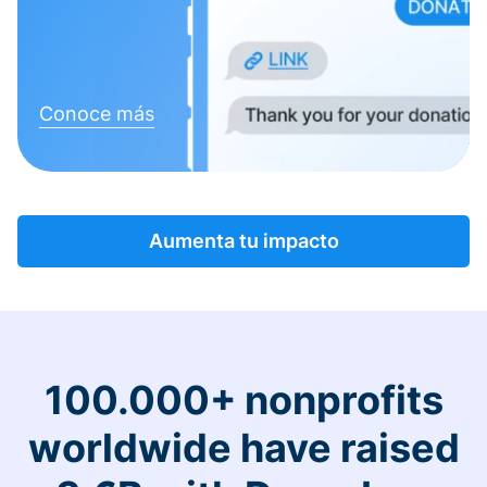
Conoce más
Aumenta tu impacto
100.000+ nonprofits
worldwide have raised