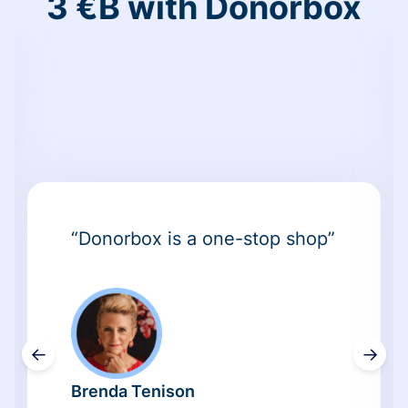
3 €B with Donorbox
“Donorbox is a one-stop shop”
←
→
Brenda Tenison