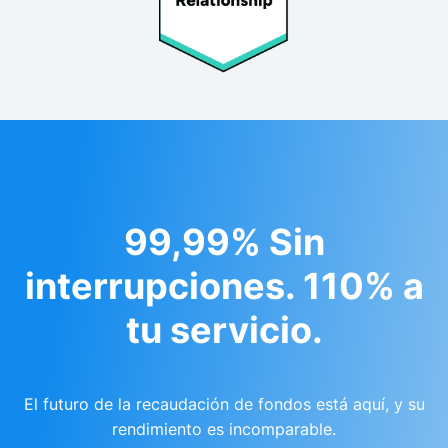
99,99% Sin
interrupciones. 110% a
tu servicio.
El futuro de la recaudación de fondos está aquí, y su
rendimiento es incomparable.