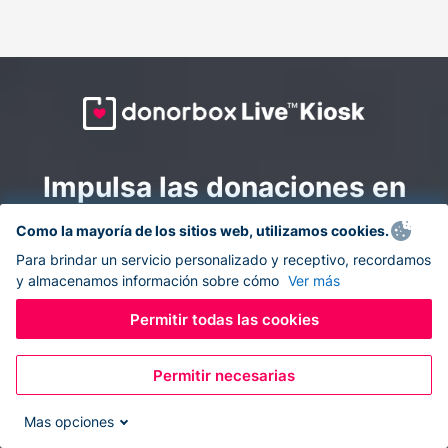
Impulsa las donaciones en
todas partes: combina la
Como la mayoría de los sitios web, utilizamos cookies.
recaudación de fondos en
Para brindar un servicio personalizado y receptivo, recordamos
y almacenamos información sobre cómo
Ver más
línea y en el sitio con
Donorbox Live Kiosk.
Permitir todas las cookies
Permitir necesarias
Convierte tu tableta en un quiosco de donaciones y
recolecta donaciones sin efectivo durante eventos, en
Mas opciones
tu iglesia y mientras te desplazas.