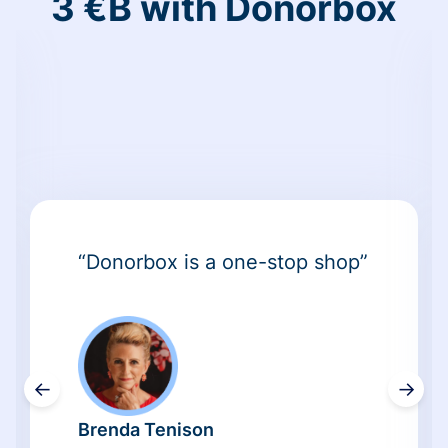
3 €B with Donorbox
“Donorbox is a one-stop shop”
←
→
Brenda Tenison