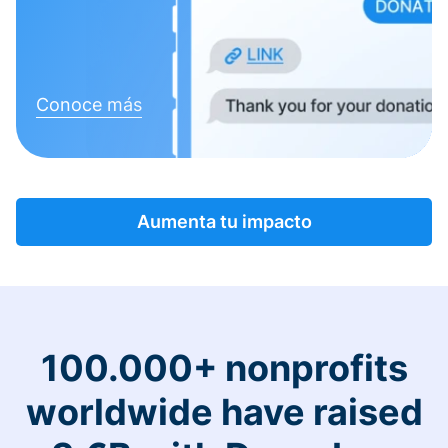
Conoce más
Aumenta tu impacto
100.000+ nonprofits
worldwide have raised