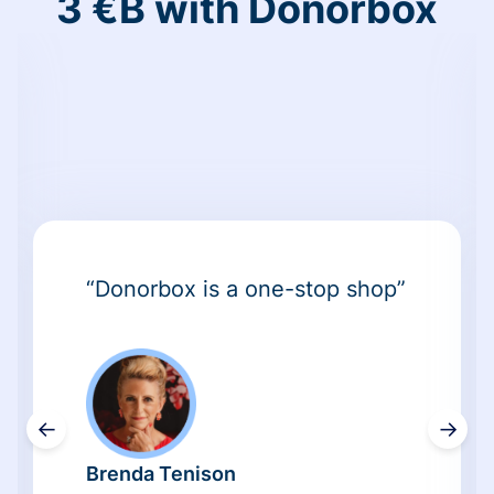
3 €B with Donorbox
“Donorbox is a one-stop shop”
←
→
Brenda Tenison