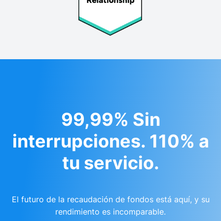
99,99% Sin
interrupciones. 110% a
tu servicio.
El futuro de la recaudación de fondos está aquí, y su
rendimiento es incomparable.