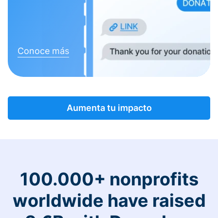
Conoce más
Aumenta tu impacto
100.000+ nonprofits
worldwide have raised