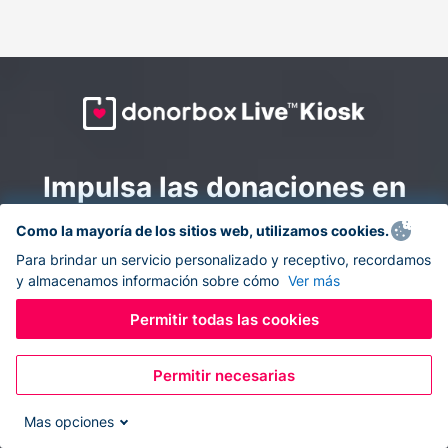
Impulsa las donaciones en
todas partes: combina la
Como la mayoría de los sitios web, utilizamos cookies.
recaudación de fondos en
Para brindar un servicio personalizado y receptivo, recordamos
y almacenamos información sobre cómo
Ver más
línea y en el sitio con
Donorbox Live Kiosk.
Permitir todas las cookies
Permitir necesarias
Convierte tu tableta en un quiosco de donaciones y
recolecta donaciones sin efectivo durante eventos, en
Mas opciones
tu iglesia y mientras te desplazas.