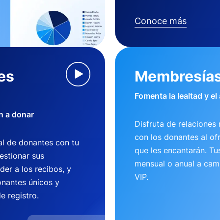
Conoce más
es
Membresía
Fomenta la lealtad y el
n a donar
Disfruta de relaciones 
con los donantes al of
l de donantes con tu
que les encantarán. T
estionar sus
mensual o anual a camb
der a los recibos, y
VIP.
nantes únicos y
e registro.