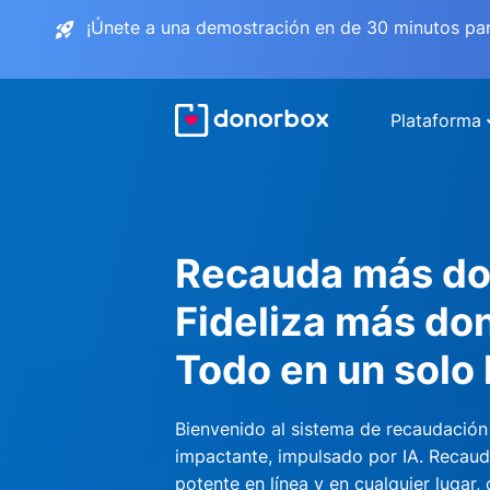
¡Únete a una demostración en de 30 minutos pa
Plataforma
Recauda más do
Fideliza más do
Todo en un solo 
Bienvenido al sistema de recaudación
impactante, impulsado por IA. Recau
potente en línea y en cualquier lugar,