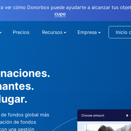
ra ver cómo Donorbox puede ayudarte a alcanzar tus objet
cupo
Precios
Recursos
Empresa
Inicio 
naciones.
nantes.
lugar.
 de fondos global más
dación de fondos
 con una gestión