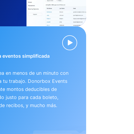
 eventos simplificada
nea en menos de un minuto con
ta tu trabajo. Donorbox Events
te montos deducibles de
o justo para cada boleto,
 de recibos, y mucho más.