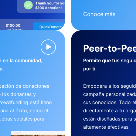
Conoce más
Peer-to-Pee
 en la comunidad,
Permite que tus segui
a.
por ti.
cación de donaciones
Empodera a los seguid
e los donantes y
campaña personalizada
crowdfunding está lleno
sus conocidos. Todo e
aña al éxito, como el
directamente a tu org
uebas sociales para
están diseñadas para se
altamente efectivas.