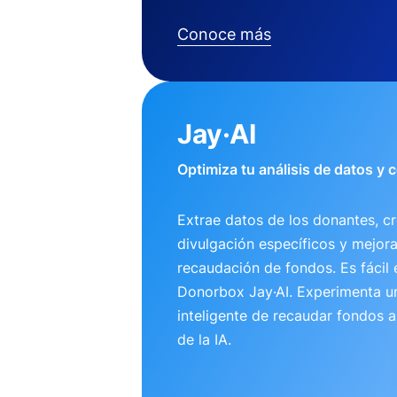
Conoce más
Jay·AI
Optimiza tu análisis de datos y
Extrae datos de los donantes, cr
divulgación específicos y mejora
recaudación de fondos. Es fácil 
Donorbox Jay·AI. Experimenta 
inteligente de recaudar fondos 
de la IA.