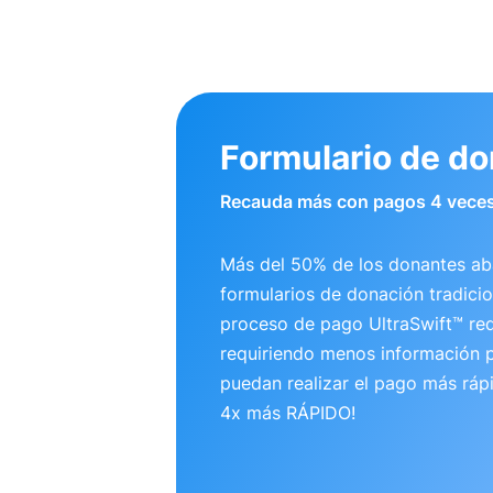
Formulario de d
Recauda más con pagos 4 veces
Más del 50% de los donantes a
formularios de donación tradicio
proceso de pago UltraSwift™ re
requiriendo menos información p
puedan realizar el pago más ráp
4x más RÁPIDO!