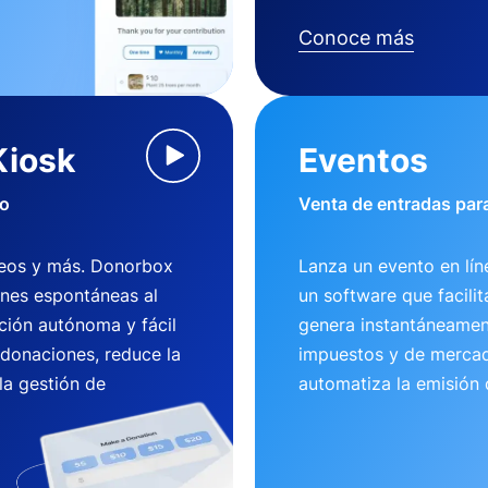
Conoce más
Kiosk
Eventos
io
Venta de entradas para
useos y más. Donorbox
Lanza un evento en lí
ones espontáneas al
un software que facili
ción autónoma y fácil
genera instantáneamen
 donaciones, reduce la
impuestos y de mercad
la gestión de
automatiza la emisión