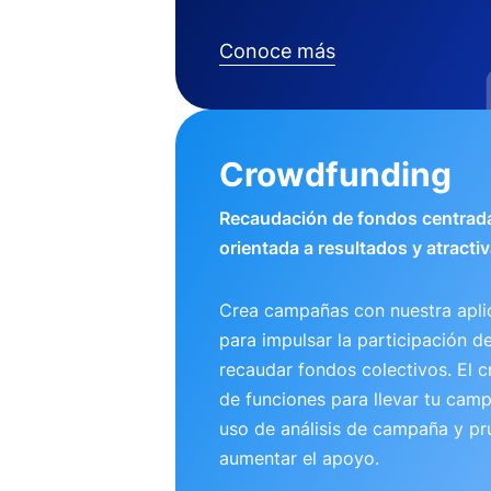
Conoce más
Crowdfunding
Recaudación de fondos centrada
orientada a resultados y atractiv
Crea campañas con nuestra apli
para impulsar la participación d
recaudar fondos colectivos. El 
de funciones para llevar tu camp
uso de análisis de campaña y pr
aumentar el apoyo.