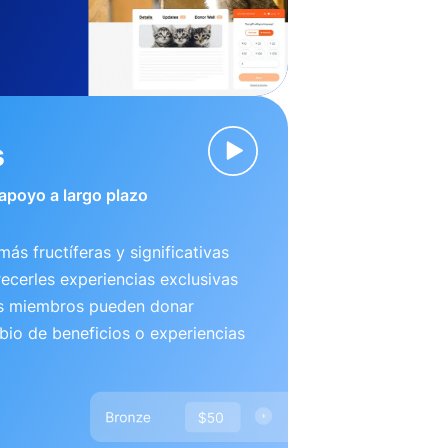
s
 apoyo a largo plazo
más fructíferas y significativas
recerles experiencias exclusivas
us miembros pueden donar
io de beneficios o experiencias