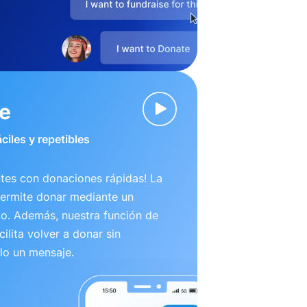
ve
ciles y repetibles
tes con donaciones rápidas! La
permite donar mediante un
to. Además, nuestra función de
ilita volver a donar sin
lo un mensaje.