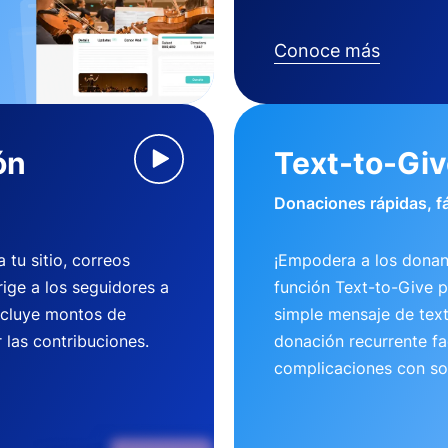
Conoce más
ón
Text-to-Gi
Donaciones rápidas, fá
tu sitio, correos
¡Empodera a los donan
rige a los seguidores a
función Text-to-Give 
ncluye montos de
simple mensaje de tex
 las contribuciones.
donación recurrente fac
complicaciones con so