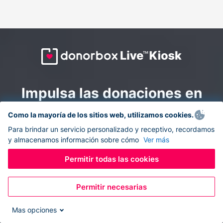
Impulsa las donaciones en
todas partes: combina la
Como la mayoría de los sitios web, utilizamos cookies.
recaudación de fondos en
Para brindar un servicio personalizado y receptivo, recordamos
y almacenamos información sobre cómo
Ver más
línea y en el sitio con
Donorbox Live Kiosk.
Permitir todas las cookies
Permitir necesarias
Convierte tu tableta en un quiosco de donaciones y
recolecta donaciones sin efectivo durante eventos, en
Mas opciones
tu iglesia y mientras te desplazas.