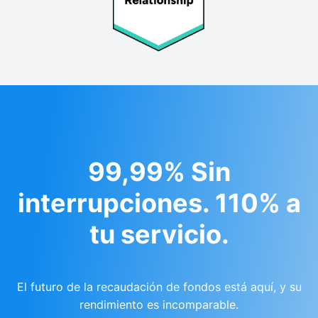
99,99% Sin
interrupciones. 110% a
tu servicio.
El futuro de la recaudación de fondos está aquí, y su
rendimiento es incomparable.