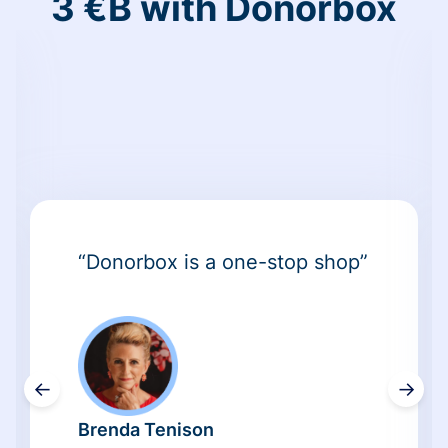
3 €B with Donorbox
“Donorbox is a one-stop shop”
←
→
Brenda Tenison