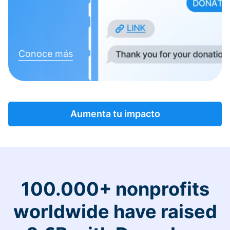
Conoce más
Aumenta tu impacto
100.000+ nonprofits
worldwide have raised