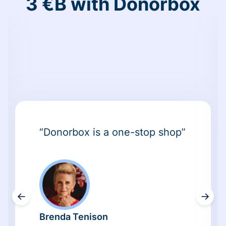
3 €B with Donorbox
“Donorbox is a one-stop shop”
←
→
Brenda Tenison