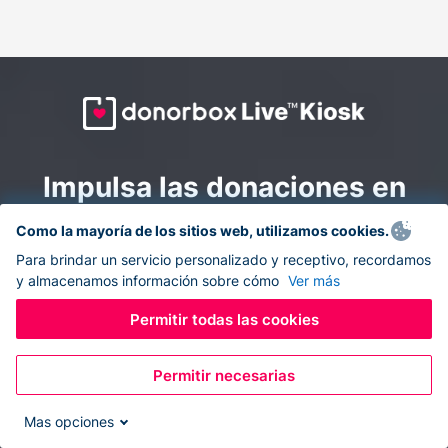
Impulsa las donaciones en
todas partes: combina la
Como la mayoría de los sitios web, utilizamos cookies.
recaudación de fondos en
Para brindar un servicio personalizado y receptivo, recordamos
y almacenamos información sobre cómo
Ver más
línea y en el sitio con
Donorbox Live Kiosk.
Permitir todas las cookies
Permitir necesarias
Convierte tu tableta en un quiosco de donaciones y
recolecta donaciones sin efectivo durante eventos, en
Mas opciones
tu iglesia y mientras te desplazas.