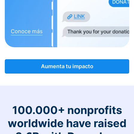
Conoce más
Aumenta tu impacto
100.000+ nonprofits
worldwide have raised