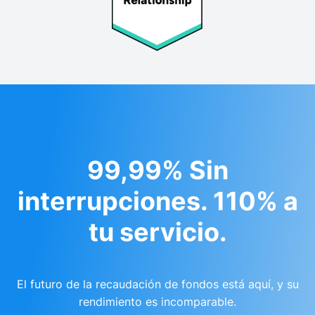
99,99% Sin
interrupciones. 110% a
tu servicio.
El futuro de la recaudación de fondos está aquí, y su
rendimiento es incomparable.