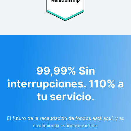
99,99% Sin
interrupciones. 110% a
tu servicio.
El futuro de la recaudación de fondos está aquí, y su
rendimiento es incomparable.