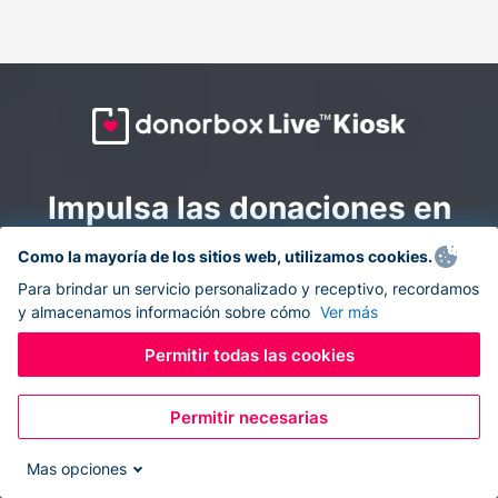
Impulsa las donaciones en
todas partes: combina la
Como la mayoría de los sitios web, utilizamos cookies.
recaudación de fondos en
Para brindar un servicio personalizado y receptivo, recordamos
y almacenamos información sobre cómo
Ver más
línea y en el sitio con
Donorbox Live Kiosk.
Permitir todas las cookies
Permitir necesarias
Convierte tu tableta en un quiosco de donaciones y
recolecta donaciones sin efectivo durante eventos, en
Mas opciones
tu iglesia y mientras te desplazas.