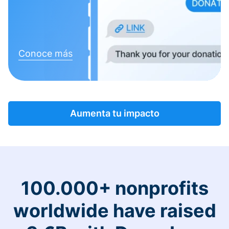
Conoce más
Aumenta tu impacto
100.000+ nonprofits
worldwide have raised