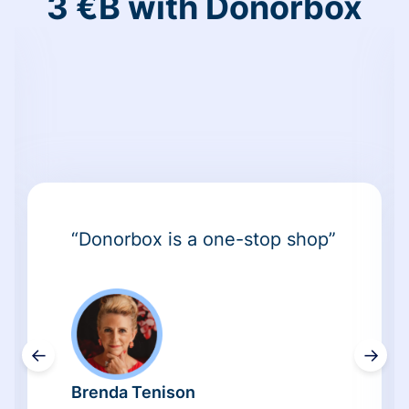
3 €B with Donorbox
“Donorbox is a one-stop shop”
←
→
Brenda Tenison