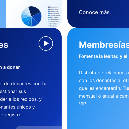
Conoce más
es
Membresía
Fomenta la lealtad y el
n a donar
Disfruta de relaciones 
con los donantes al of
l de donantes con tu
que les encantarán. T
estionar sus
mensual o anual a camb
der a los recibos, y
VIP.
nantes únicos y
e registro.