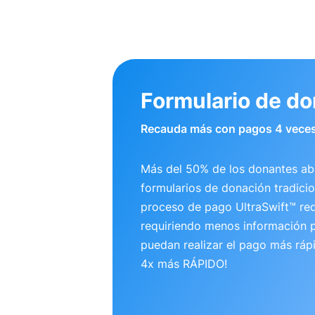
Formulario de d
Recauda más con pagos 4 veces
Más del 50% de los donantes a
formularios de donación tradicio
proceso de pago UltraSwift™ re
requiriendo menos información p
puedan realizar el pago más ráp
4x más RÁPIDO!