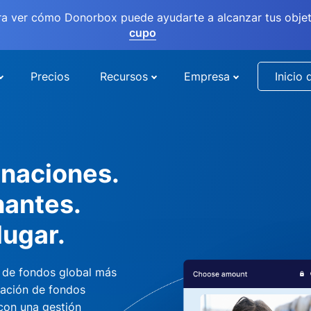
ra ver cómo Donorbox puede ayudarte a alcanzar tus objet
cupo
Precios
Recursos
Empresa
Inicio 
naciones.
nantes.
lugar.
 de fondos global más
dación de fondos
 con una gestión