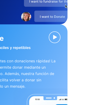
ve
ciles y repetibles
tes con donaciones rápidas! La
permite donar mediante un
to. Además, nuestra función de
ilita volver a donar sin
lo un mensaje.