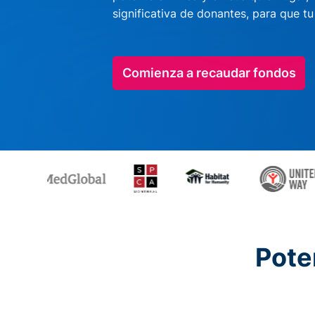
significativa de donantes, para que t
Comienza a recaudar fondos
Pote