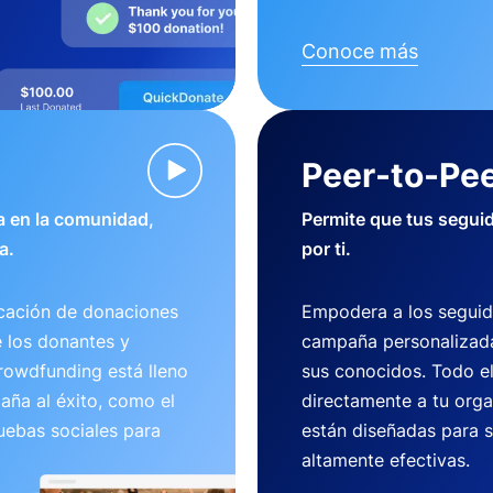
Conoce más
Peer-to-Pee
 en la comunidad,
Permite que tus segui
a.
por ti.
cación de donaciones
Empodera a los seguid
e los donantes y
campaña personalizada
crowdfunding está lleno
sus conocidos. Todo e
aña al éxito, como el
directamente a tu org
uebas sociales para
están diseñadas para se
altamente efectivas.