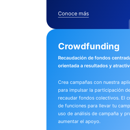
Conoce más
Crowdfunding
Recaudación de fondos centrada
orientada a resultados y atractiv
Crea campañas con nuestra apli
para impulsar la participación d
recaudar fondos colectivos. El 
de funciones para llevar tu camp
uso de análisis de campaña y pr
aumentar el apoyo.