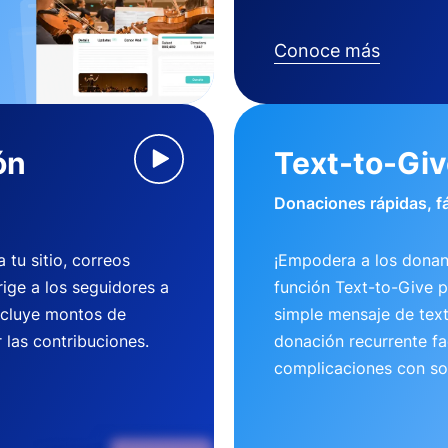
Conoce más
ón
Text-to-Gi
Donaciones rápidas, fá
tu sitio, correos
¡Empodera a los donan
rige a los seguidores a
función Text-to-Give 
ncluye montos de
simple mensaje de tex
 las contribuciones.
donación recurrente fac
complicaciones con so