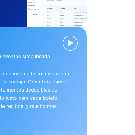
 eventos simplificada
nea en menos de un minuto con
ta tu trabajo. Donorbox Events
te montos deducibles de
o justo para cada boleto,
 de recibos, y mucho más.