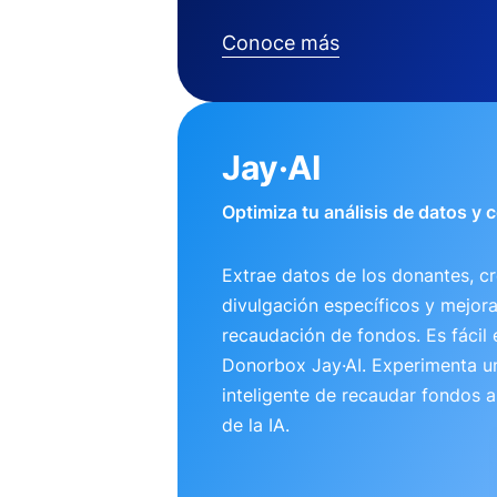
Conoce más
Jay·AI
Optimiza tu análisis de datos y
Extrae datos de los donantes, cr
divulgación específicos y mejora
recaudación de fondos. Es fácil 
Donorbox Jay·AI. Experimenta 
inteligente de recaudar fondos 
de la IA.