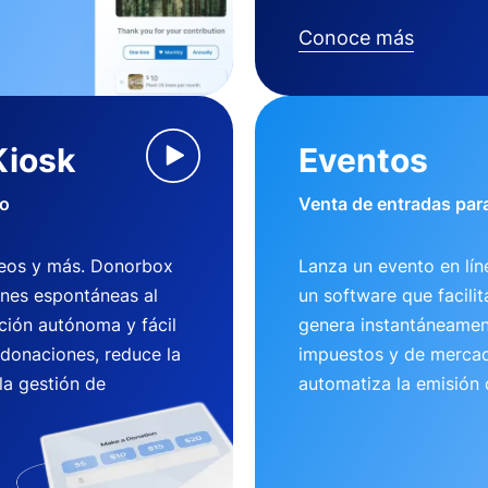
Conoce más
Kiosk
Eventos
io
Venta de entradas para
useos y más. Donorbox
Lanza un evento en lí
ones espontáneas al
un software que facili
ción autónoma y fácil
genera instantáneamen
 donaciones, reduce la
impuestos y de mercad
la gestión de
automatiza la emisión