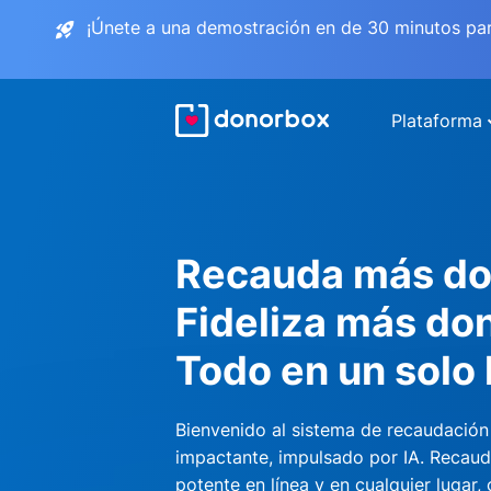
¡Únete a una demostración en de 30 minutos pa
Plataforma
Recauda más do
Fideliza más do
Todo en un solo 
Bienvenido al sistema de recaudación
impactante, impulsado por IA. Recau
potente en línea y en cualquier lugar,