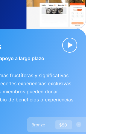
s
 apoyo a largo plazo
más fructíferas y significativas
recerles experiencias exclusivas
us miembros pueden donar
io de beneficios o experiencias