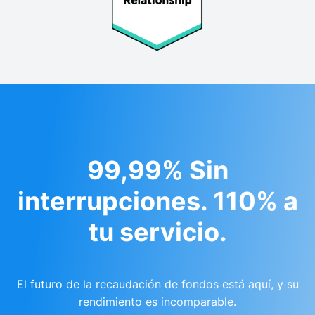
99,99% Sin
interrupciones. 110% a
tu servicio.
El futuro de la recaudación de fondos está aquí, y su
rendimiento es incomparable.