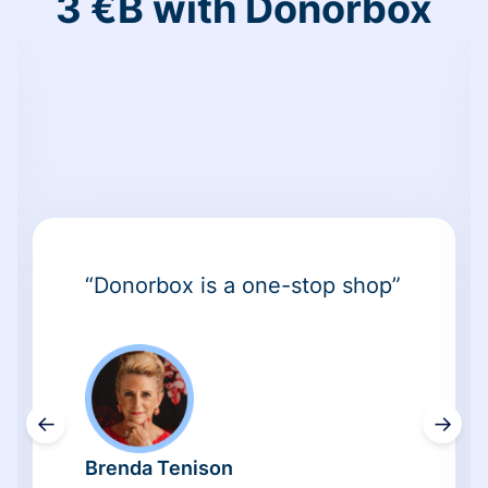
3 €B with Donorbox
“Donorbox is a one-stop shop”
←
→
Brenda Tenison