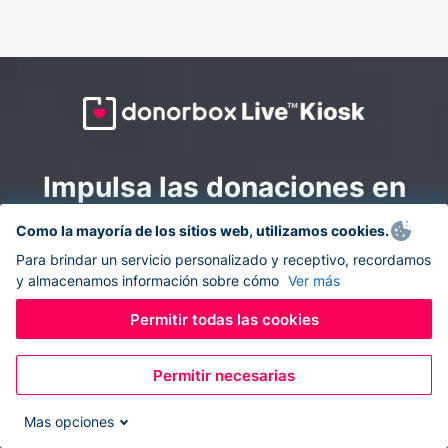
Impulsa las donaciones en
todas partes: combina la
Como la mayoría de los sitios web, utilizamos cookies.
recaudación de fondos en
Para brindar un servicio personalizado y receptivo, recordamos
y almacenamos información sobre cómo
Ver más
línea y en el sitio con
Donorbox Live Kiosk.
Permitir todas las cookies
Permitir necesarias
Convierte tu tableta en un quiosco de donaciones y
recolecta donaciones sin efectivo durante eventos, en
Mas opciones
tu iglesia y mientras te desplazas.