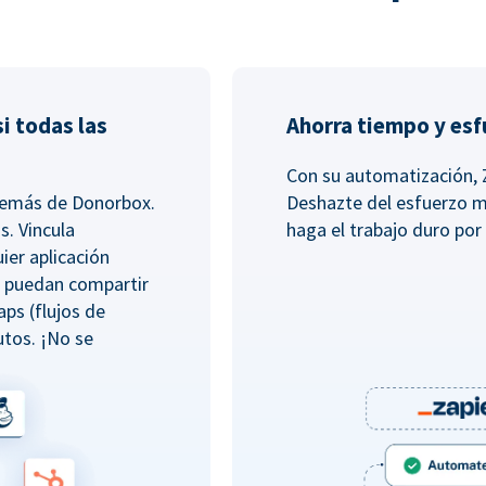
i todas las
Ahorra tiempo y es
Con su automatización, 
además de Donorbox.
Deshazte del esfuerzo m
s. Vincula
haga el trabajo duro por 
ier aplicación
e puedan compartir
aps (flujos de
tos. ¡No se