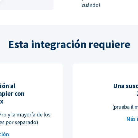
cuándo!
Esta integración requiere
ión al
Una susc
pier con
ox
(prueba ili
Pro y la mayoría de los
Más 
es por separado)
ción