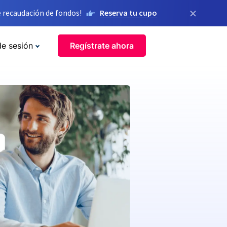
×
 recaudación de fondos!
Reserva tu cupo
de sesión
Regístrate ahora