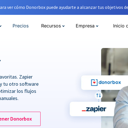
ara ver cómo Donorbox puede ayudarte a alcanzar tus objetivos de
Precios
Recursos
Empresa
Inicio 
r
avoritas. Zapier
y tu otro software
imizar los flujos
manuales.
ener Donorbox