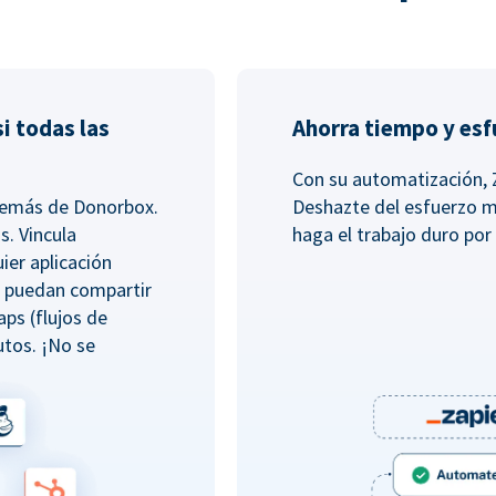
i todas las
Ahorra tiempo y es
Con su automatización, 
además de Donorbox.
Deshazte del esfuerzo m
s. Vincula
haga el trabajo duro por 
ier aplicación
e puedan compartir
aps (flujos de
tos. ¡No se