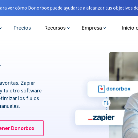
ara ver cómo Donorbox puede ayudarte a alcanzar tus objetivos de
Precios
Recursos
Empresa
Inicio 
r
avoritas. Zapier
y tu otro software
imizar los flujos
manuales.
ener Donorbox