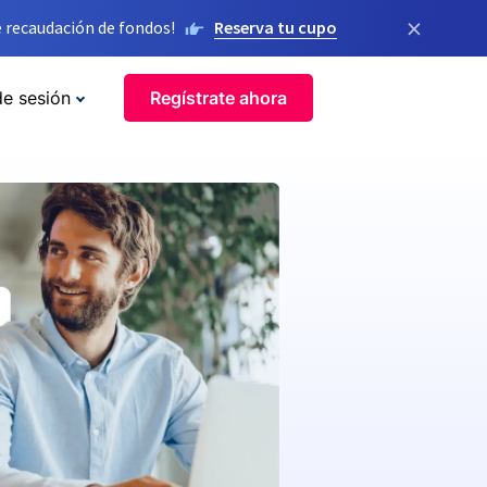
×
 recaudación de fondos!
Reserva tu cupo
de sesión
Regístrate ahora