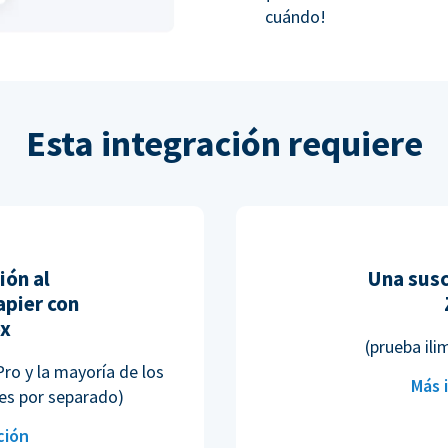
cuándo!
Esta integración requiere
ión al
Una susc
pier con
ox
(prueba ili
Pro y la mayoría de los
Más 
es por separado)
ción