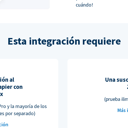
cuándo!
Esta integración requiere
ión al
Una susc
pier con
ox
(prueba ili
Pro y la mayoría de los
Más 
es por separado)
ción