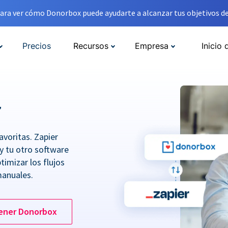
ara ver cómo Donorbox puede ayudarte a alcanzar tus objetivos de
Precios
Recursos
Empresa
Inicio 
r
avoritas. Zapier
y tu otro software
imizar los flujos
manuales.
ener Donorbox