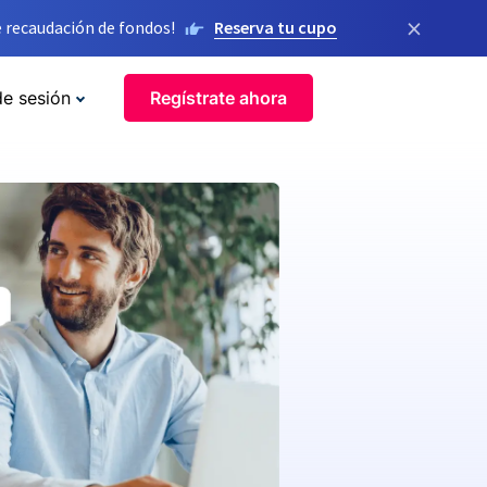
×
 recaudación de fondos!
Reserva tu cupo
de sesión
Regístrate ahora