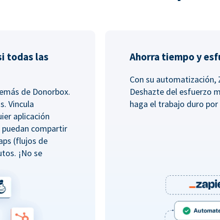
i todas las
Ahorra tiempo y es
Con su automatización, 
además de Donorbox.
Deshazte del esfuerzo m
s. Vincula
haga el trabajo duro por 
ier aplicación
e puedan compartir
aps (flujos de
tos. ¡No se