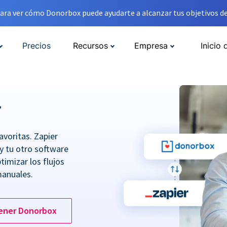
ara ver cómo Donorbox puede ayudarte a alcanzar tus objetivos de
Precios
Recursos
Empresa
Inicio 
r
avoritas. Zapier
y tu otro software
imizar los flujos
manuales.
ener Donorbox