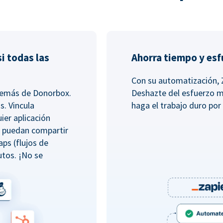
i todas las
Ahorra tiempo y es
Con su automatización, 
además de Donorbox.
Deshazte del esfuerzo m
s. Vincula
haga el trabajo duro por 
ier aplicación
e puedan compartir
aps (flujos de
tos. ¡No se