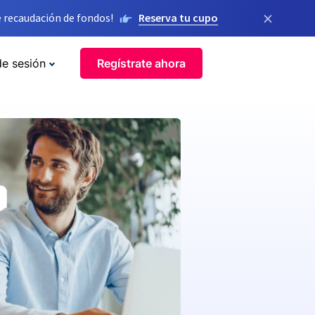
×
 recaudación de fondos!
Reserva tu cupo
de sesión
Regístrate ahora