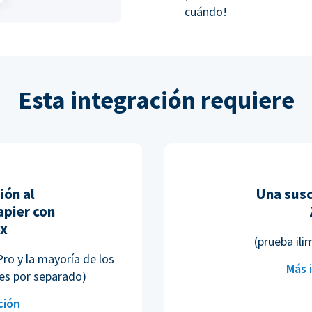
cuándo!
Esta integración requiere
ión al
Una susc
pier con
ox
(prueba ili
Pro y la mayoría de los
Más 
es por separado)
ción