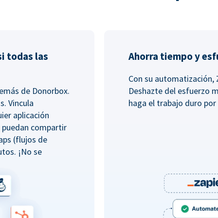
i todas las
Ahorra tiempo y es
Con su automatización, 
además de Donorbox.
Deshazte del esfuerzo m
s. Vincula
haga el trabajo duro por 
ier aplicación
e puedan compartir
aps (flujos de
tos. ¡No se