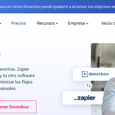
ara ver cómo Donorbox puede ayudarte a alcanzar tus objetivos de
Precios
Recursos
Empresa
Inicio 
r
avoritas. Zapier
y tu otro software
imizar los flujos
manuales.
ener Donorbox