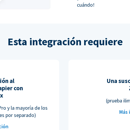
cuándo!
Esta integración requiere
ión al
Una susc
pier con
ox
(prueba ili
Pro y la mayoría de los
Más 
es por separado)
ción