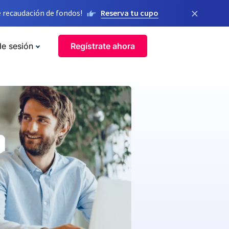
×
 recaudación de fondos!
Reserva tu cupo
de sesión
Regístrate ahora