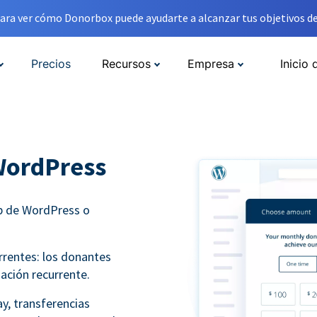
ara ver cómo Donorbox puede ayudarte a alcanzar tus objetivos de
Precios
Recursos
Empresa
Inicio 
WordPress
eb de WordPress o
rentes: los donantes
ación recurrente.
y, transferencias