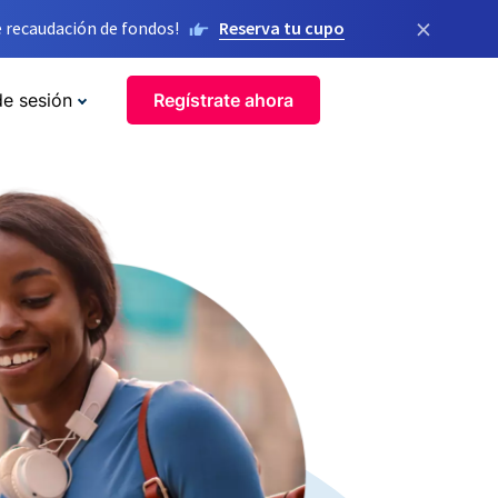
×
 recaudación de fondos!
Reserva tu cupo
de sesión
Regístrate ahora