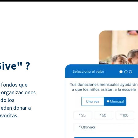
Give" ?
r fondos que
s organizaciones
ndo los
ueden donar a
avoritas.