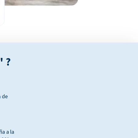
" ?
n de
a a la