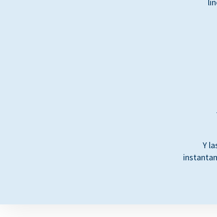
lí
Y la
instanta