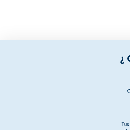
¿ 
C
Tus