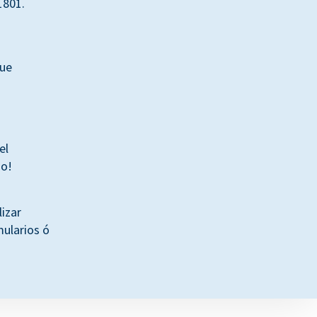
1801.
que
el
do!
lizar
ularios ó