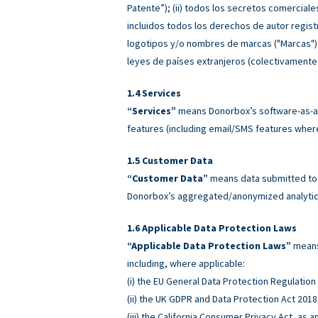
Patente”); (ii) todos los secretos comerciale
incluidos todos los derechos de autor regist
logotipos y/o nombres de marcas ("Marcas"), e
leyes de países extranjeros (colectivamente
Services
“Services”
means Donorbox’s software-as-a-
features (including email/SMS features wher
Customer Data
“Customer Data”
means data submitted to o
Donorbox’s aggregated/anonymized analytics
Applicable Data Protection Laws
“Applicable Data Protection Laws”
means 
including, where applicable:
(i) the EU General Data Protection Regulatio
(ii) the UK GDPR and Data Protection Act 2018
(iii) the California Consumer Privacy Act, as