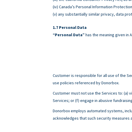
(iv) Canada’s Personal Information Protectio
(v) any substantially similar privacy, data pro
Personal Data
“Personal Data”
has the meaning given in A
Customer is responsible for all use of the 
use policies referenced by Donorbox.
Customer must not use the Services to: (a) viol
Services; or (f) engage in abusive fundraisin
Donorbox employs automated systems, includ
acknowledges that such security measures ar