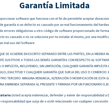
Garantía Limitada
orcionar software que funciona con el fin de permitirle aceptar donacione
 de garantía si un defecto es causado por un mal funcionamiento del hardw
s de errores obligatorias u otro código de software proporcionado de form
cto es causado o no se soluciona por no instalar el mismo, por una modific
un mal uso del Software.
UE SE ACUERDE EN ESCRITO SEPARADO ENTRE LAS PARTES, EN LA MEDIDA MÁ
E SUSTITUYE A TODAS LAS DEMÁS GARANTÍAS CON RESPECTO AL SOFTWARE,
A O IMPLÍCITA, INCLUYENDO, SIN LIMITACIÓN, CUALQUIER GARANTÍA IMPLÍCIT
ULO, EXACTITUD Y CUALQUIER GARANTÍA QUE SURJA DEL USO O COMERCIO. 
 OTRO TERCERO. NINGUNA RENUNCIA, ALTERACIÓN O MODIFICACIÓN DE ESTA 
A ENMIENDA SEPARADA AL PRESENTE Y FIRMADA POR UN FUNCIONARIO EJEC
iatario.
Usted acepta indemnizar, defender y eximir de responsabilidad a 
o responsabilidad que surja de o esté relacionado con cualquier concesión 