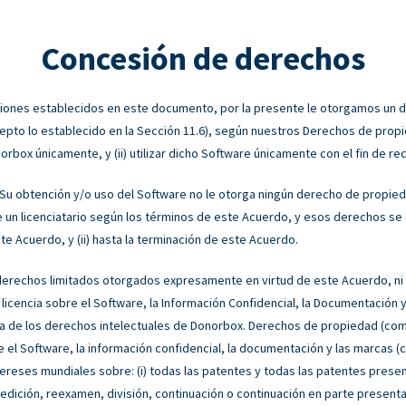
Concesión de derechos
ciones establecidos en este documento, por la presente le otorgamos un de
epto lo establecido en la Sección 11.6), según nuestros Derechos de propieda
box únicamente, y (ii) utilizar dicho Software únicamente con el fin de rec
Su obtención y/o uso del Software no le otorga ningún derecho de propied
n licenciatario según los términos de este Acuerdo, y esos derechos se o
e Acuerdo, y (ii) hasta la terminación de este Acuerdo.
erechos limitados otorgados expresamente en virtud de este Acuerdo, ni 
icencia sobre el Software, la Información Confidencial, la Documentación y
a de los derechos intelectuales de Donorbox. Derechos de propiedad (com
 el Software, la información confidencial, la documentación y las marcas (c
ntereses mundiales sobre: (i) todas las patentes y todas las patentes prese
reedición, reexamen, división, continuación o continuación en parte present