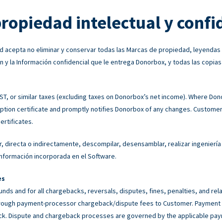
propiedad intelectual y confi
 acepta no eliminar y conservar todas las Marcas de propiedad, leyendas
n y la Información confidencial que le entrega Donorbox, y todas las copias
 GST, or similar taxes (excluding taxes on Donorbox’s net income). Where Do
tion certificate and promptly notifies Donorbox of any changes. Customer 
ertificates.
, directa o indirectamente, descompilar, desensamblar, realizar ingeniería 
a información incorporada en el Software.
es
unds and for all chargebacks, reversals, disputes, fines, penalties, and r
rough payment-processor chargeback/dispute fees to Customer. Payment p
back. Dispute and chargeback processes are governed by the applicable p