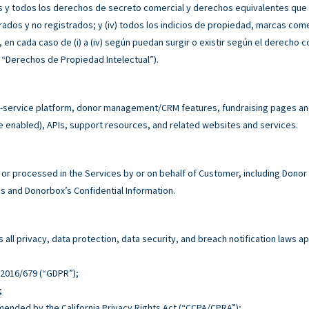
s y todos los derechos de secreto comercial y derechos equivalentes que sur
rados y no registrados; y (iv) todos los indicios de propiedad, marcas co
n cada caso de (i) a (iv) según puedan surgir o existir según el derecho co
 “Derechos de Propiedad Intelectual”).
service platform, donor management/CRM features, fundraising pages and 
e enabled), APIs, support resources, and related websites and services.
r processed in the Services by or on behalf of Customer, including Donor
 and Donorbox’s Confidential Information.
all privacy, data protection, data security, and breach notification laws ap
n 2016/679 (“GDPR”);
;
 amended by the California Privacy Rights Act (“CCPA/CPRA”);