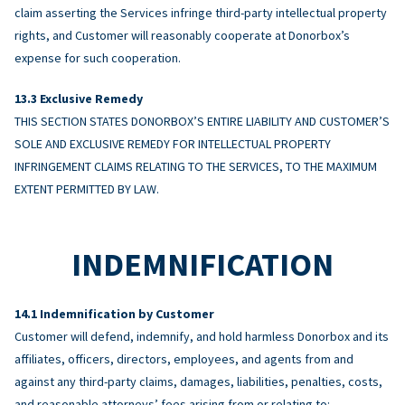
claim asserting the Services infringe third-party intellectual property
rights, and Customer will reasonably cooperate at Donorbox’s
expense for such cooperation.
Exclusive Remedy
THIS SECTION STATES DONORBOX’S ENTIRE LIABILITY AND CUSTOMER’S
SOLE AND EXCLUSIVE REMEDY FOR INTELLECTUAL PROPERTY
INFRINGEMENT CLAIMS RELATING TO THE SERVICES, TO THE MAXIMUM
EXTENT PERMITTED BY LAW.
INDEMNIFICATION
Indemnification by Customer
Customer will defend, indemnify, and hold harmless Donorbox and its
affiliates, officers, directors, employees, and agents from and
against any third-party claims, damages, liabilities, penalties, costs,
and reasonable attorneys’ fees arising from or relating to: