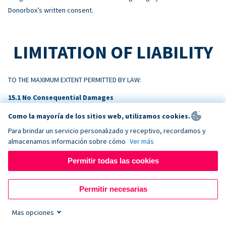
Donorbox’s written consent.
LIMITATION OF LIABILITY
TO THE MAXIMUM EXTENT PERMITTED BY LAW:
No Consequential Damages
NEITHER PARTY WILL BE LIABLE FOR INDIRECT, INCIDENTAL,
Como la mayoría de los sitios web, utilizamos cookies.
CONSEQUENTIAL, SPECIAL, EXEMPLARY, OR PUNITIVE DAMAGES, OR
Para brindar un servicio personalizado y receptivo, recordamos y
LOSS OF PROFITS, REVENUE, OR DATA, ARISING OUT OF OR RELATING
almacenamos información sobre cómo
Ver más
TO THIS AGREEMENT, EVEN IF ADVISED OF THE POSSIBILITY.
Permitir todas las cookies
Liability Cap
DONORBOX’S TOTAL AGGREGATE LIABILITY ARISING OUT OF OR
Permitir necesarias
RELATING TO THIS AGREEMENT WILL NOT EXCEED THE AMOUNTS PAID BY
CUSTOMER TO DONORBOX IN THE TWELVE (12) MONTHS PRECEDING
Mas opciones
THE EVENT GIVING RISE TO THE CLAIM.