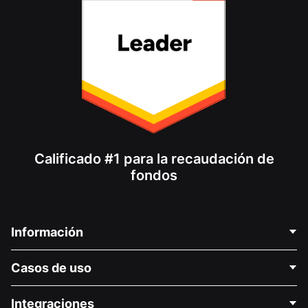
Calificado #1 para la recaudación de
fondos
Información
Contáctenos
Casos de uso
Acerca de nosotros
Blog
Recaudación de fondos para fines políticos
Integraciones