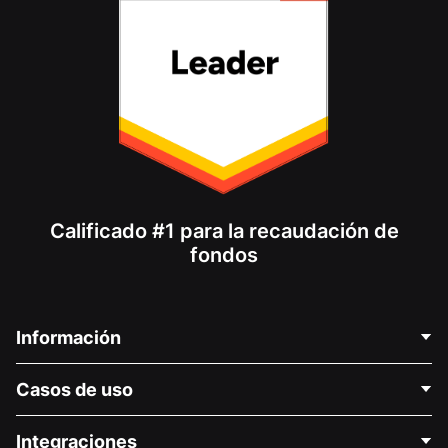
Calificado #1 para la recaudación de
fondos
Información
Contáctenos
Casos de uso
Acerca de nosotros
Blog
Recaudación de fondos para fines políticos
Integraciones