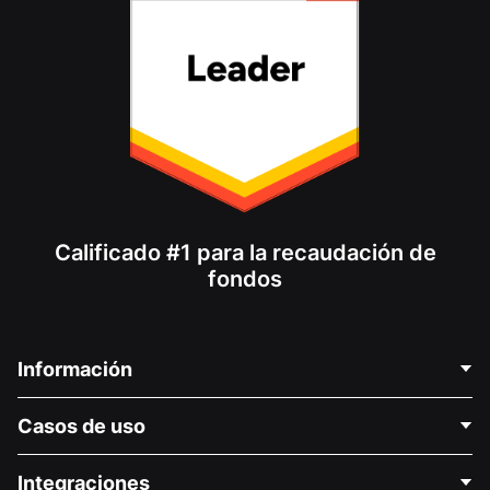
Calificado #1 para la recaudación de
fondos
Información
Contáctenos
Casos de uso
Acerca de nosotros
Blog
Recaudación de fondos para fines políticos
Integraciones