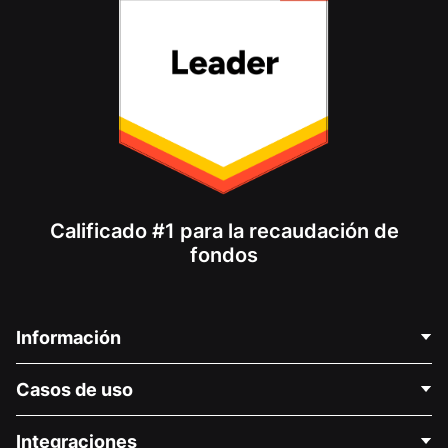
Calificado #1 para la recaudación de
fondos
Información
Contáctenos
Casos de uso
Acerca de nosotros
Blog
Recaudación de fondos para fines políticos
Integraciones