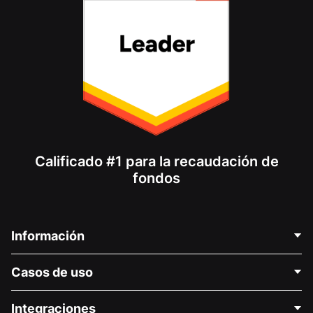
Calificado #1 para la recaudación de
fondos
Información
Contáctenos
Casos de uso
Acerca de nosotros
Blog
Recaudación de fondos para fines políticos
Integraciones