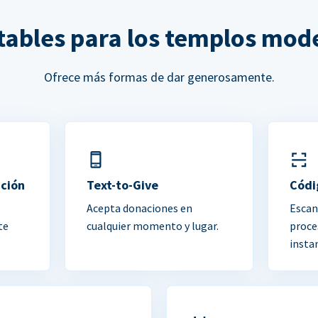
ltables para los templos mod
Ofrece más formas de dar generosamente.
ación
Text-to-Give
Códi
Acepta donaciones en
Escan
te
cualquier momento y lugar.
proce
insta