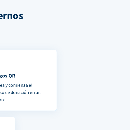
ernos
gos QR
ea y comienza el
so de donación en un
nte.