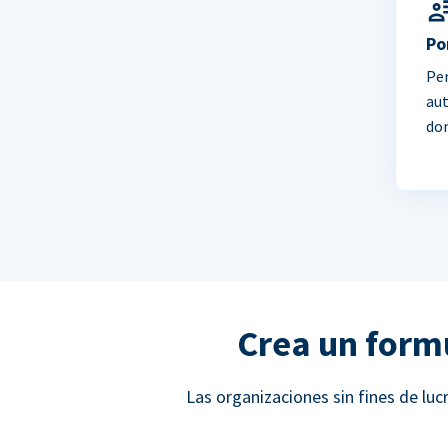
Po
Per
au
do
Crea un form
Las organizaciones sin fines de l