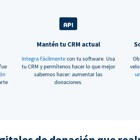
Mantén tu CRM actual
So
Integra fácilmente
con tu software. Usa
Ob
fue
tu CRM y permítenos hacer lo que mejor
velo
ión
sabemos hacer: aumentar las
u
arte
donaciones.
gitales de donación que rea