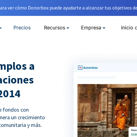
ara ver cómo Donorbox puede ayudarte a alcanzar tus objetivos de
Precios
Recursos
Empresa
Inicio 
mplos a
aciones
2014
e fondos con
nera un crecimiento
comunitaria y más.