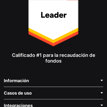
Calificado #1 para la recaudación de
fondos
Información
Contáctenos
Casos de uso
Acerca de nosotros
Blog
Recaudación de fondos para fines políticos
Integraciones