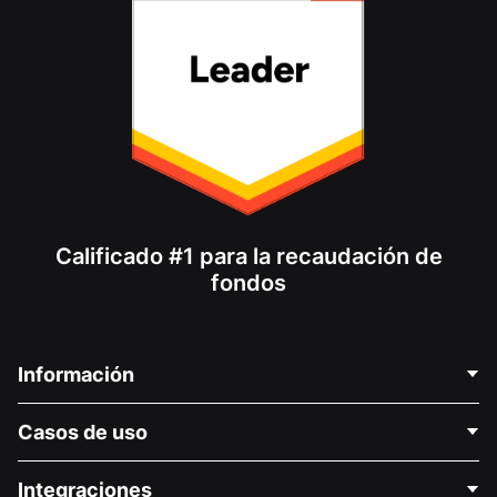
Calificado #1 para la recaudación de
fondos
Información
Contáctenos
Casos de uso
Acerca de nosotros
Blog
Recaudación de fondos para fines políticos
Integraciones