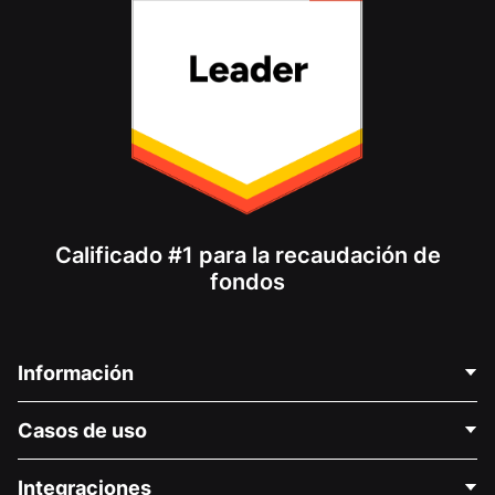
Calificado #1 para la recaudación de
fondos
Información
Contáctenos
Casos de uso
Acerca de nosotros
Blog
Recaudación de fondos para fines políticos
Integraciones