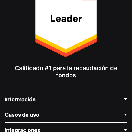
Calificado #1 para la recaudación de
fondos
Información
Contáctenos
Casos de uso
Acerca de nosotros
Blog
Recaudación de fondos para fines políticos
Integraciones