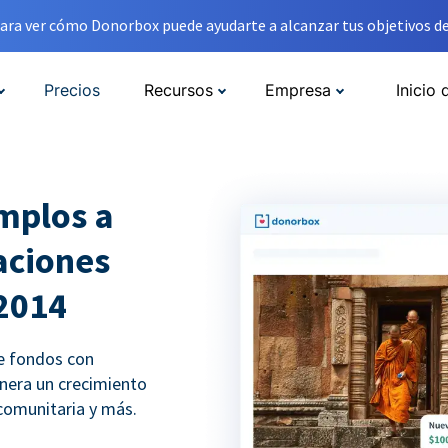
ara ver cómo Donorbox puede ayudarte a alcanzar tus objetivos de
Precios
Recursos
Empresa
Inicio 
mplos a
aciones
2014
e fondos con
nera un crecimiento
comunitaria y más.