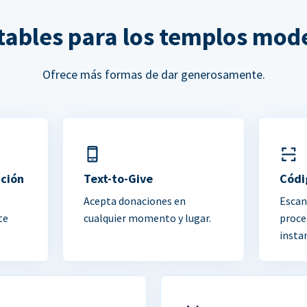
ltables para los templos mod
Ofrece más formas de dar generosamente.
ación
Text-to-Give
Códi
Acepta donaciones en
Escan
te
cualquier momento y lugar.
proce
insta