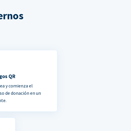
ernos
gos QR
ea y comienza el
so de donación en un
nte.