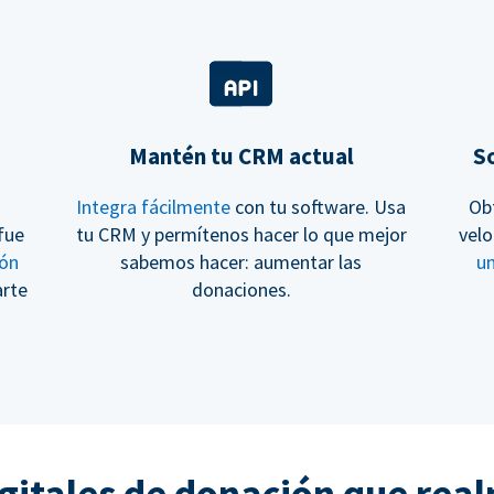
Mantén tu CRM actual
So
Integra fácilmente
con tu software. Usa
Ob
fue
tu CRM y permítenos hacer lo que mejor
velo
ión
sabemos hacer: aumentar las
u
arte
donaciones.
gitales de donación que rea