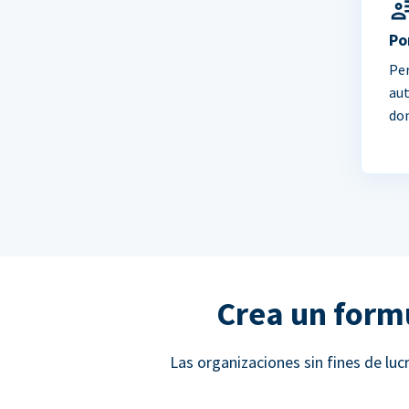
Po
Per
au
do
Crea un form
Las organizaciones sin fines de l