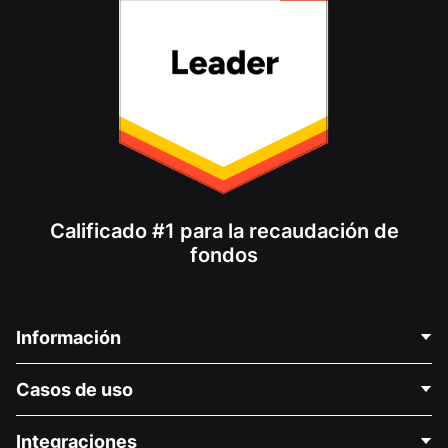
Calificado #1 para la recaudación de
fondos
Información
Contáctenos
Casos de uso
Acerca de nosotros
Blog
Recaudación de fondos para fines políticos
Integraciones