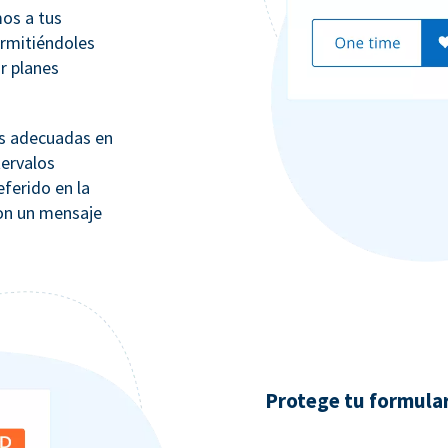
os a tus
ermitiéndoles
ar planes
ás adecuadas en
tervalos
eferido en la
con un mensaje
Protege tu formula