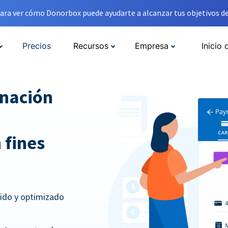
ara ver cómo Donorbox puede ayudarte a alcanzar tus objetivos de
Precios
Recursos
Empresa
Inicio 
onación
 fines
pido y optimizado