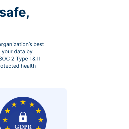
safe,
organization’s best
 your data by
SOC 2 Type I & II
rotected health