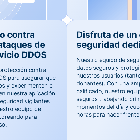
o contra
Disfruta de un
ataques de
seguridad ded
vicio DDOS
Nuestro equipo de segu
datos seguros y proteg
protección contra
nuestros usuarios (tan
S para asegurar que
donantes). Con una ampl
os y experimenten el
calificado, nuestro equ
en nuestra aplicación.
seguros trabajando prin
guridad vigilantes
momentos del día y cubr
uestro equipo de
horas para hacer frente 
toreando para
so.