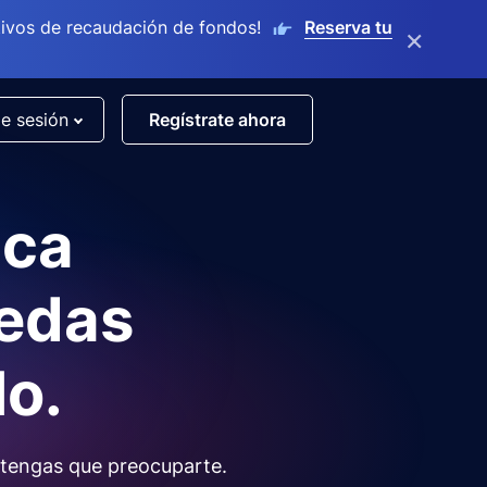
ivos de recaudación de fondos!
Reserva tu
×
de sesión
Regístrate ahora
nca
uedas
lo.
tengas que preocuparte.