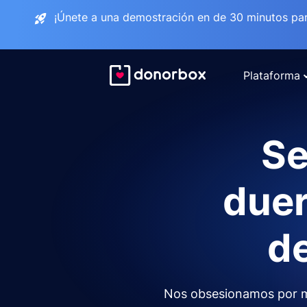
¡Únete a una demostración en de 30 minutos pa
Plataforma
Se
duer
de
Nos obsesionamos por m