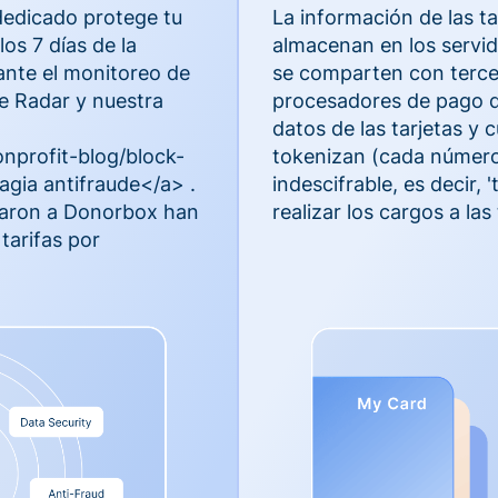
dedicado protege tu
La información de las ta
os 7 días de la
almacenan en los servi
ante el monitoreo de
se comparten con terce
e Radar y nuestra
procesadores de pago qu
datos de las tarjetas y 
nprofit-blog/block-
tokenizan (cada número
gia antifraude</a> .
indescifrable, es decir,
iaron a Donorbox han
realizar los cargos a las 
 tarifas por