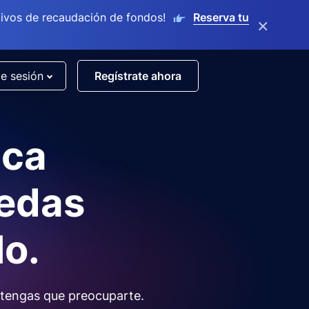
ivos de recaudación de fondos!
Reserva tu
×
de sesión
Regístrate ahora
nca
uedas
lo.
tengas que preocuparte.