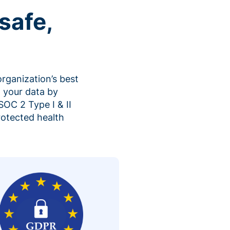
safe,
organization’s best
 your data by
SOC 2 Type I & II
rotected health