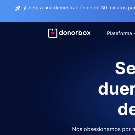
¡Únete a una demostración en de 30 minutos pa
Plataforma
Se
duer
de
Nos obsesionamos por m