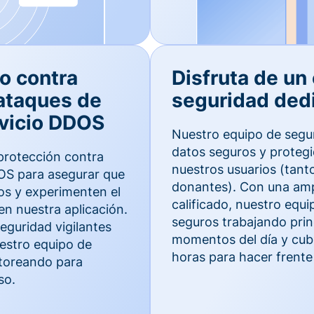
o contra
Disfruta de un
ataques de
seguridad ded
vicio DDOS
Nuestro equipo de segu
datos seguros y proteg
protección contra
nuestros usuarios (tan
S para asegurar que
donantes). Con una ampl
os y experimenten el
calificado, nuestro equ
en nuestra aplicación.
seguros trabajando prin
guridad vigilantes
momentos del día y cubr
uestro equipo de
horas para hacer frente 
toreando para
so.