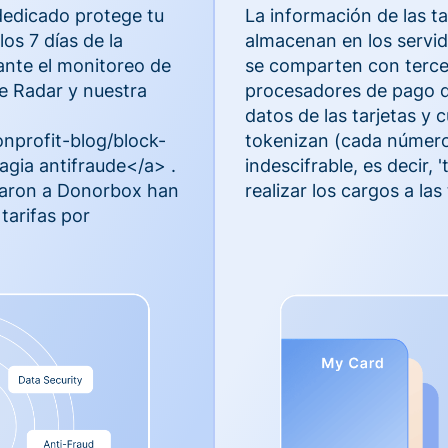
dedicado protege tu
La información de las ta
os 7 días de la
almacenan en los servi
ante el monitoreo de
se comparten con terce
e Radar y nuestra
procesadores de pago qu
datos de las tarjetas y 
nprofit-blog/block-
tokenizan (cada número
gia antifraude</a> .
indescifrable, es decir,
iaron a Donorbox han
realizar los cargos a las 
 tarifas por