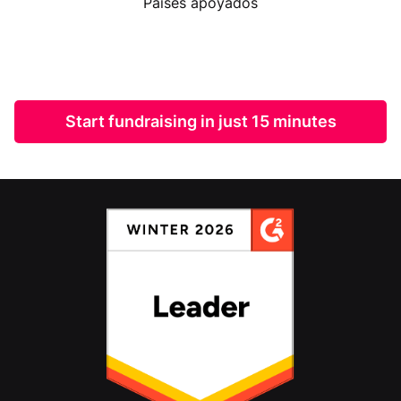
Países apoyados
Start fundraising in just 15 minutes