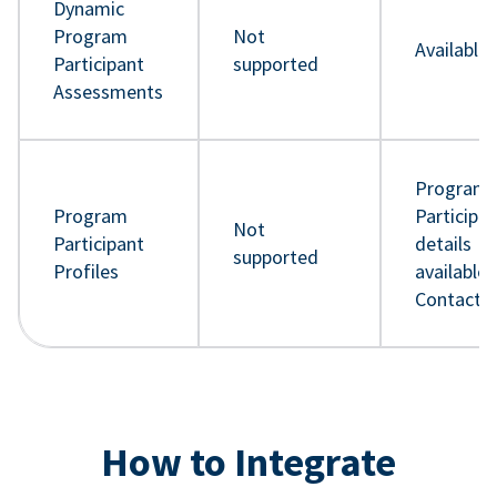
Dynamic
Program
Not
Available
Participant
supported
Assessments
Program
Program
Participa
Not
Participant
details
supported
Profiles
available 
Contact 
How to Integrate