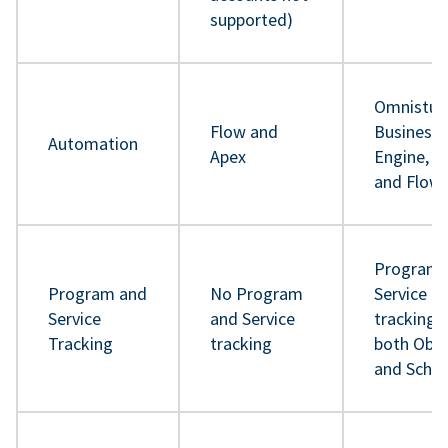
supported)
Omnistud
Flow and
Business 
Automation
Apex
Engine, A
and Flow
Program 
Program and
No Program
Service
Service
and Service
tracking 
Tracking
tracking
both Obje
and Sche