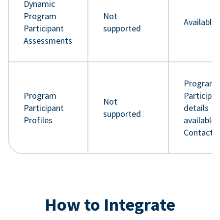
Dynamic
Program
Not
Available
Participant
supported
Assessments
Program
Program
Participa
Not
Participant
details
supported
Profiles
available 
Contact 
How to Integrate