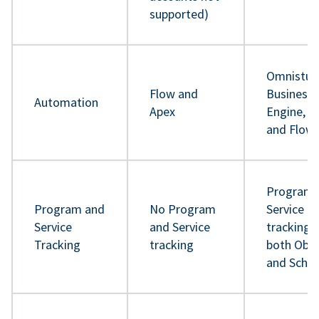
supported)
Omnistud
Flow and
Business 
Automation
Apex
Engine, A
and Flow
Program 
Program and
No Program
Service
Service
and Service
tracking 
Tracking
tracking
both Obje
and Sche