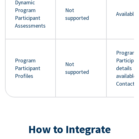
Dynamic
Program
Not
Available
Participant
supported
Assessments
Program
Program
Participa
Not
Participant
details
supported
Profiles
available 
Contact 
How to Integrate