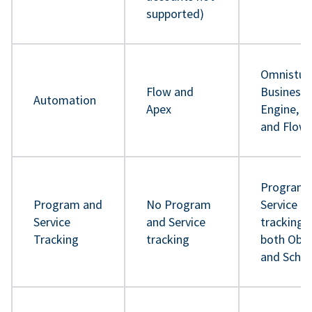
supported)
Omnistud
Flow and
Business 
Automation
Apex
Engine, A
and Flow
Program 
Program and
No Program
Service
Service
and Service
tracking 
Tracking
tracking
both Obje
and Sche