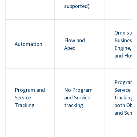
supported)
Omnistud
Flow and
Business 
Automation
Apex
Engine, A
and Flow
Program 
Program and
No Program
Service
Service
and Service
tracking 
Tracking
tracking
both Obje
and Sche