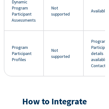
Dynamic
Program
Not
Available
Participant
supported
Assessments
Program
Program
Participa
Not
Participant
details
supported
Profiles
available 
Contact 
How to Integrate