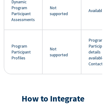
Dynamic
Program
Not
Available
Participant
supported
Assessments
Program
Program
Participa
Not
Participant
details
supported
Profiles
available 
Contact 
How to Integrate