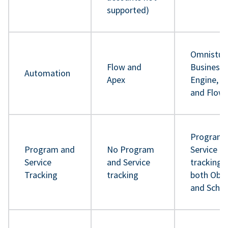
supported)
Omnistud
Flow and
Business 
Automation
Apex
Engine, A
and Flow
Program 
Program and
No Program
Service
Service
and Service
tracking 
Tracking
tracking
both Obje
and Sche