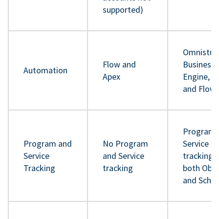
supported)
Omnistud
Flow and
Business 
Automation
Apex
Engine, A
and Flow
Program 
Program and
No Program
Service
Service
and Service
tracking 
Tracking
tracking
both Obje
and Sche