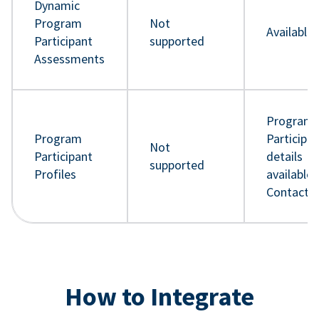
Dynamic
Program
Not
Available
Participant
supported
Assessments
Program
Program
Participa
Not
Participant
details
supported
Profiles
available 
Contact 
How to Integrate