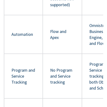
supported)
Omnistud
Flow and
Business 
Automation
Apex
Engine, A
and Flow
Program 
Program and
No Program
Service
Service
and Service
tracking 
Tracking
tracking
both Obje
and Sche