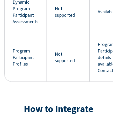
Dynamic
Program
Not
Available
Participant
supported
Assessments
Program
Program
Participa
Not
Participant
details
supported
Profiles
available 
Contact 
How to Integrate