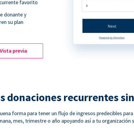
currente favorito
de donante y
ren su plan
Vista previa
as donaciones recurrentes si
ena forma para tener un flujo de ingresos predecibles para t
na, mes, trimestre o año apoyando así a tu organización si