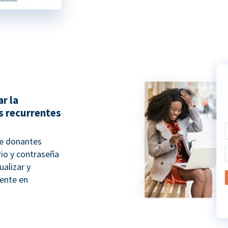
r la
s recurrentes
e donantes
rio y contraseña
alizar y
rente en