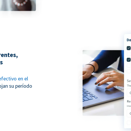
rentes,
es
fectivo en el
ojan su período