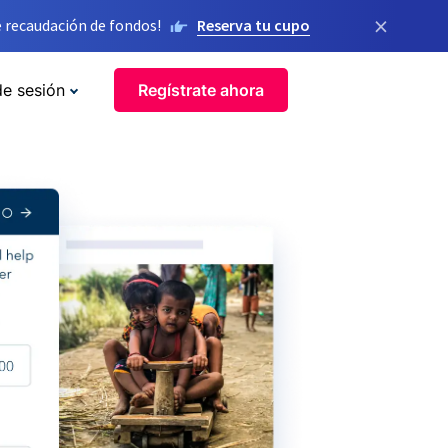
×
 recaudación de fondos!
Reserva tu cupo
de sesión
Regístrate ahora