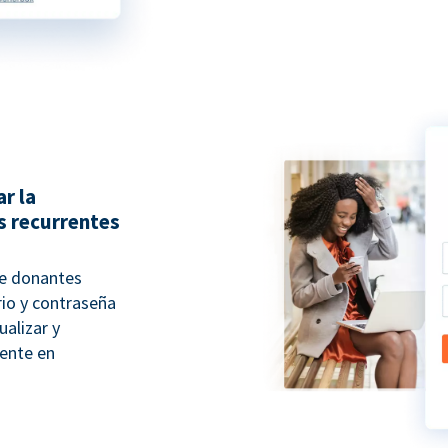
r la
s recurrentes
e donantes
rio y contraseña
alizar y
rente en