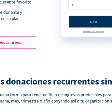
currente favorito
de donante y
ren su plan
Vista previa
as donaciones recurrentes si
ena forma para tener un flujo de ingresos predecibles para t
na, mes, trimestre o año apoyando así a tu organización si