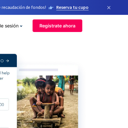
×
 recaudación de fondos!
Reserva tu cupo
de sesión
Regístrate ahora