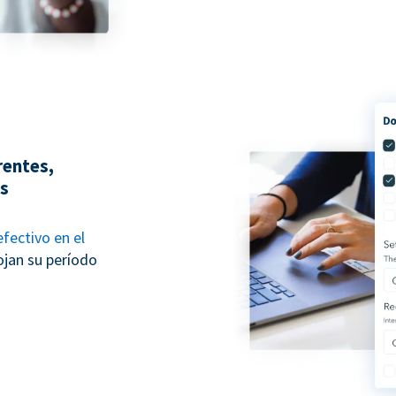
rentes,
es
fectivo en el
ojan su período