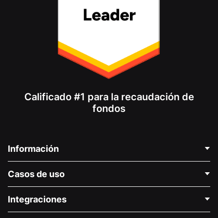
Calificado #1 para la recaudación de
fondos
Información
Contáctenos
Casos de uso
Acerca de nosotros
Blog
Recaudación de fondos para fines políticos
Integraciones
Carreras
Recaudación de fondos para fines médicos