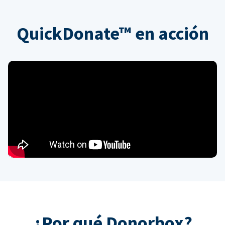
QuickDonate™ en acción
¿Por qué Donorbox?