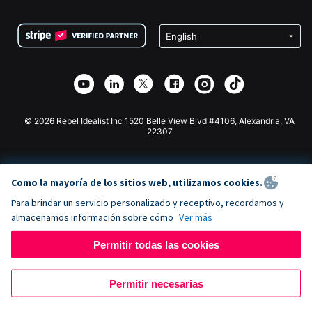
Preguntas frecuentes
Recaudación de fondos para organizaciones sin fines
Plugin de donaciones de WordPress
Condiciones
de lucro
Formulario de donaciones de Squarespace
Privacidad
Recaudación de fondos para escuelas
Plugin de donaciones de Wix
Seguridad
Recaudación de fondos para organizaciones benéficas
Aplicación de donaciones de Weebly
Asociación de afiliados
Aplicación de donaciones de Webflow
Biblioteca
Donaciones de Joomla
Documentación de la API + Zapier
© 2026 Rebel Idealist Inc 1520 Belle View Blvd #4106, Alexandria, VA
22307
Como la mayoría de los sitios web, utilizamos cookies.
Para brindar un servicio personalizado y receptivo, recordamos y
almacenamos información sobre cómo
Ver más
Permitir todas las cookies
Permitir necesarias